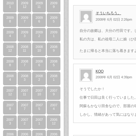
2010
2009
2009
2009
1
12
11
9
そういちろう。
2009
2009
2009
2009
2008年 6月 02日 2:26pm
8
7
6
5
自分の故郷は、大分の竹田です。
2009
2009
2009
2009
4
3
2
1
私の方は、私の祖母二人に娘（ひ
2008
2008
2008
2008
12
11
10
9
たまに帰ると本当に落ち着きます
2008
2008
2008
2008
8
7
6
5
KOO
2008
2008
2008
2008
2008年 6月 02日 4:39pm
4
3
2
1
そうでしたか！
2007
2007
2007
2007
12
11
10
9
仕事で日田は良く行っていました
2007
2007
2007
2007
阿蘇もかなり田舎なので、部屋の
8
7
5
4
しかし、情緒があって気にはなり
2007
2007
2007
2006
3
2
1
12
2006
2006
2006
2006