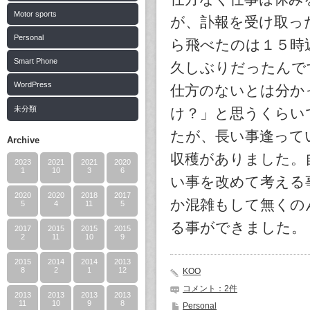
Motor sports
が、訃報を受け取っ
Personal
ら飛べたのは１５時
Smart Phone
久しぶりだったんで
WordPress
仕方のないとは分か
未分類
け？」と思うくらい
たが、長い事逢って
Archive
収穫がありました。
2023
2021
2021
2020
1
10
3
6
い事を改めて考える
2020
2020
2018
2017
か混雑もして無くの
5
4
11
5
る事ができました。
2017
2015
2015
2015
2
11
10
9
2015
2014
2014
2013
8
2
1
12
KOO
コメント：2件
2013
2013
2013
2013
11
10
9
8
Personal