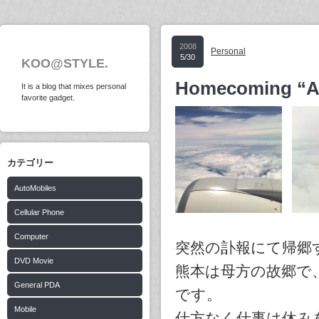
2008
Personal
5/30
KOO@STYLE.
Homecoming “
It is a blog that mixes personal
favorite gadget.
カテゴリー
AutoMobiles
Cellular Phone
Computer
突然の訃報にて帰郷
DVD Movie
熊本は母方の故郷で
General PDA
です。
Mobile
仕方なく仕事は休み