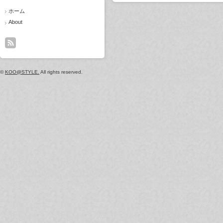
ホーム
About
©
KOO@STYLE.
All rights reserved.