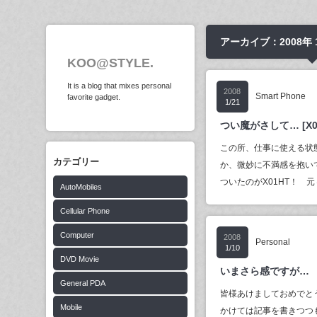
アーカイブ：2008年 
KOO@STYLE.
It is a blog that mixes personal
2008
Smart Phone
favorite gadget.
1/21
つい魔がさして… [X0
この所、仕事に使える状
カテゴリー
か、微妙に不満感を抱いてい
ついたのがX01HT！ 元
AutoMobiles
Cellular Phone
Computer
2008
Personal
1/10
DVD Movie
いまさら感ですが…
General PDA
皆様あけましておめでと
Mobile
かけては記事を書きつつ