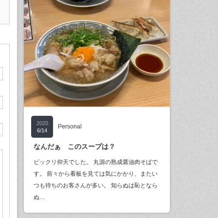
2020
Personal
6/14
なんだぁ このスープは？
ビックリ仰天でした。 丸源の熟成醤油肉そばで
す。 前々から看板を見ては気にかかり、またい
つも待ちのお客さんが多い。 知らぬは恥となら
ぬ…