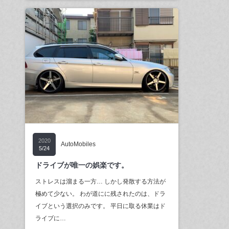
2020
AutoMobiles
5/24
ドライブが唯一の娯楽です。
ストレスは溜まる一方… しかし発散する方法が
極めて少ない。 わが道にに残されたのは、ドラ
イブという選択のみです。 平日に取る休業はド
ライブに…