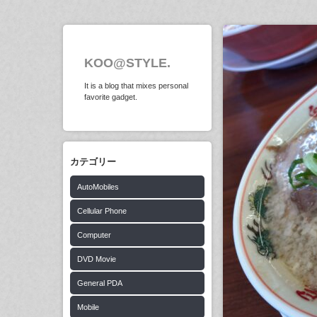
KOO@STYLE.
It is a blog that mixes personal
favorite gadget.
カテゴリー
AutoMobiles
Cellular Phone
Computer
DVD Movie
General PDA
Mobile