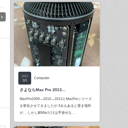
2021
Computer
3/3
さよならMac Pro 2013…
MacPro2009→2010→2013とMacProシリーズ
を変化させてきましたが 3台もあると置き場所
が… しかし銀Macだけは手放せな…