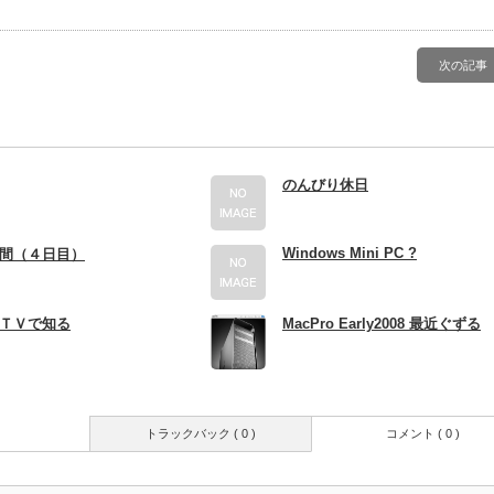
次の記事
のんびり休日
Windows Mini PC ?
間（４日目）
ＴＶで知る
MacPro Early2008 最近ぐずる
トラックバック ( 0 )
コメント ( 0 )