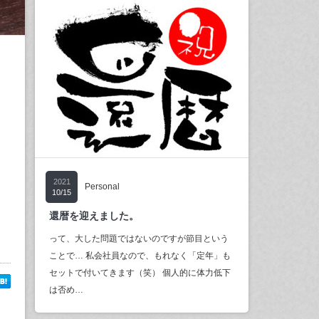
2021
Personal
10/15
還暦を迎えました。
って、大した問題ではないのですが節目という
ことで… 私会社員なので、もれなく「定年」も
セットで付いてきます（笑） 個人的に体力低下
は否め…