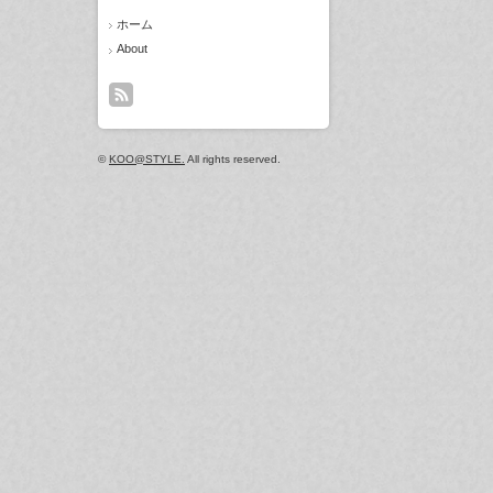
ホーム
About
©
KOO@STYLE.
All rights reserved.