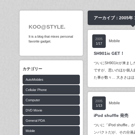
アーカイブ：2005年 
KOO@STYLE.
It is a blog that mixes personal
2005
Mobile
favorite gadget.
1/17
SH901ic GET！
ついにSH901icが来ました。
カテゴリー
ですが、思いのほか個人
た事が数々… 大きさはほ
AutoMobiles
Cellular Phone
Computer
2005
Mobile
1/13
DVD Movie
iPod shuffle 発売
General PDA
ついに「iPod shuffl
Mobile
ンパクトだが、その分液