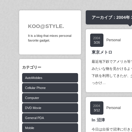
アーカイブ：2004年 
KOO@STYLE.
It is a blog that mixes personal
2004
Personal
favorite gadget.
3/26
東京メトロ
最近地下鉄でアメリカ等
カテゴリー
みたいな物を見かけるよ
下鉄を利用してきたが、
AutoMobiles
っかけ…
Cellular Phone
Computer
2004
Personal
DVD Movie
3/12
General PDA
In 沼津
Mobile
今日は出張で沼津に行き