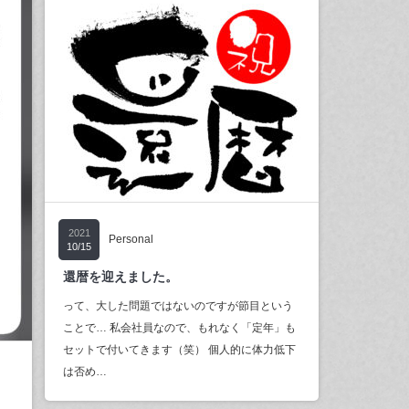
2021
Personal
10/15
還暦を迎えました。
って、大した問題ではないのですが節目という
ことで… 私会社員なので、もれなく「定年」も
セットで付いてきます（笑） 個人的に体力低下
は否め…