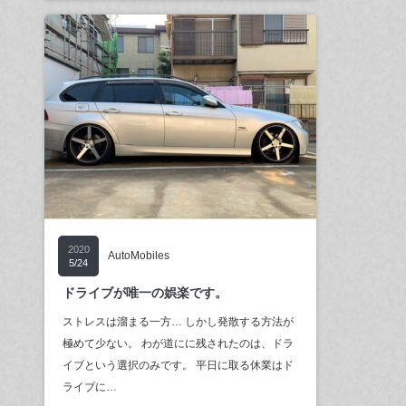
2020
AutoMobiles
5/24
ドライブが唯一の娯楽です。
ストレスは溜まる一方… しかし発散する方法が
極めて少ない。 わが道にに残されたのは、ドラ
イブという選択のみです。 平日に取る休業はド
ライブに…