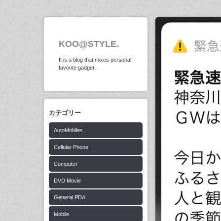
KOO@STYLE.
It is a blog that mixes personal
favorite gadget.
カテゴリー
AutoMobiles
Cellular Phone
Computer
DVD Movie
General PDA
Mobile