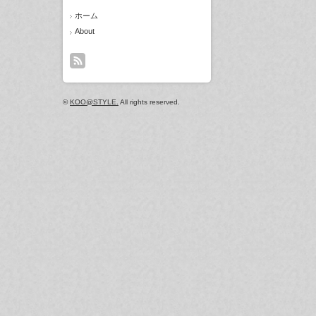
ホーム
About
©
KOO@STYLE.
All rights reserved.