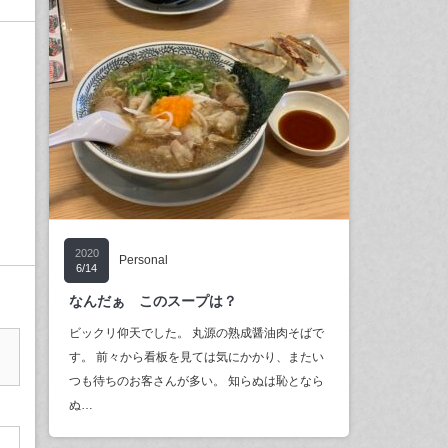
2020
Personal
6/14
なんだぁ このスープは？
ビックリ仰天でした。 丸源の熟成醤油肉そばで
す。 前々から看板を見ては気にかかり、またい
つも待ちのお客さんが多い。 知らぬは恥となら
ぬ…