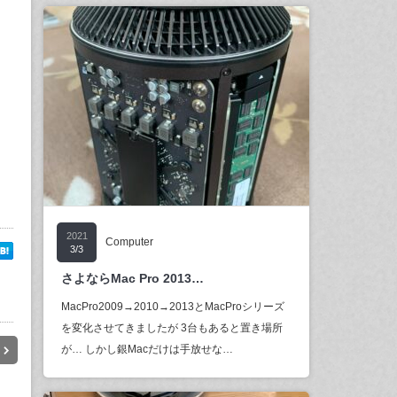
2021
Computer
3/3
さよならMac Pro 2013…
MacPro2009→2010→2013とMacProシリーズ
を変化させてきましたが 3台もあると置き場所
が… しかし銀Macだけは手放せな…