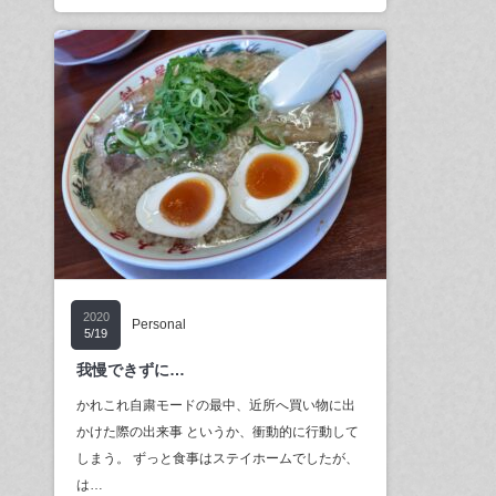
2020
Personal
5/19
我慢できずに…
かれこれ自粛モードの最中、近所へ買い物に出
かけた際の出来事 というか、衝動的に行動して
しまう。 ずっと食事はステイホームでしたが、
は…