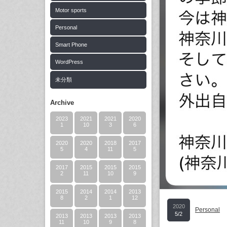
Motor sports
Personal
Smart Phone
WordPress
未分類
Archive
2023
2021
2021
2020
1
10
3
6
2020
2020
2018
2017
5
4
11
5
2017
2015
2015
2015
2
11
10
9
2015
2014
2014
2013
8
2
1
12
2020
Personal
5/2
2013
2013
2013
2013
11
10
9
8