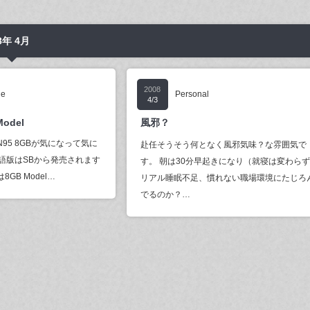
年 4月
2008
ne
Personal
4/3
Model
風邪？
95 8GBが気になって気に
赴任そうそう何となく風邪気味？な雰囲気で
語版はSBから発売されます
す。 朝は30分早起きになり（就寝は変わら
GB Model…
リアル睡眠不足、慣れない職場環境にたじろ
でるのか？…