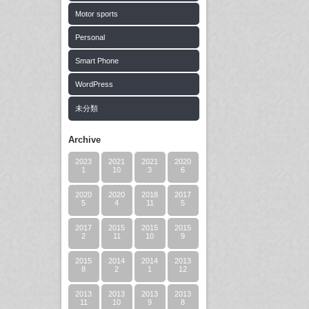
Motor sports
Personal
Smart Phone
WordPress
未分類
Archive
2023
2021
2021
2020
1
10
3
6
2020
2020
2018
2017
5
4
11
5
2017
2015
2015
2015
2
11
10
9
2015
2014
2014
2013
8
2
1
12
2013
2013
2013
2013
11
10
9
8