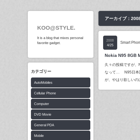
アーカイブ：2008
KOO@STYLE.
It is a blog that mixes personal
2008
Smart Pho
favorite gadget.
4/25
Nokia N95 8GB 
久々の投稿ですが、N
カテゴリー
なって… N95日本
が、やはり欲しいのは8
AutoMobiles
Cellular Phone
Computer
DVD Movie
General PDA
Mobile