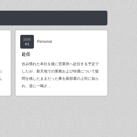
2008
Personal
4/1
赴任
住み慣れた本社を後に営業所へ赴任する予定で
ず）
したが、新天地での業務および待遇について疑
ん
問を残したままだった事を新部署の上司に知ら
れ、逆に一喝さ…