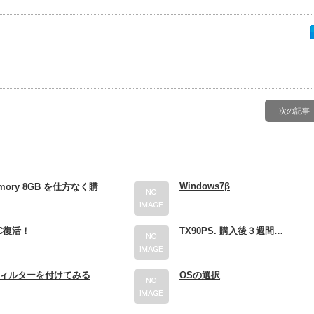
次の記事
Windows7β
emory 8GB を仕方なく購
C復活！
TX90PS. 購入後３週間…
ィルターを付けてみる
OSの選択