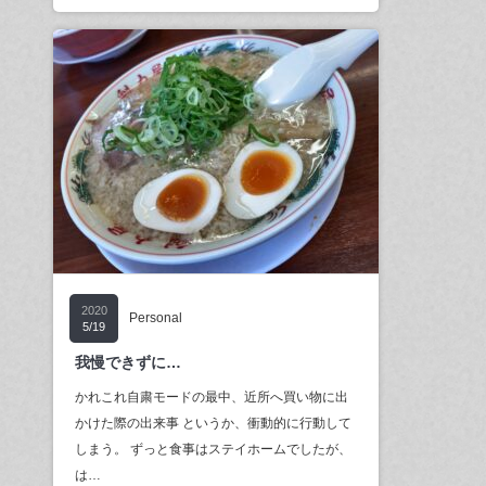
2020
Personal
5/19
我慢できずに…
かれこれ自粛モードの最中、近所へ買い物に出
かけた際の出来事 というか、衝動的に行動して
しまう。 ずっと食事はステイホームでしたが、
は…