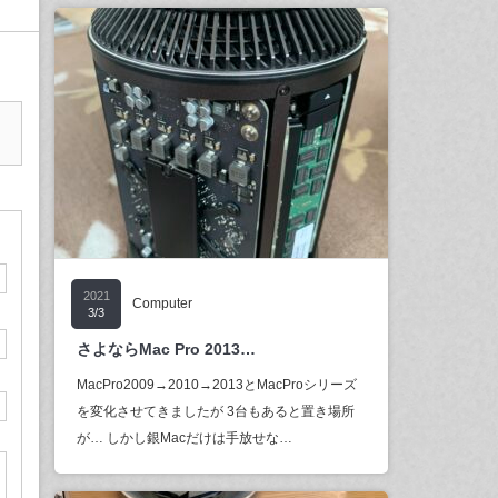
2021
Computer
3/3
さよならMac Pro 2013…
MacPro2009→2010→2013とMacProシリーズ
を変化させてきましたが 3台もあると置き場所
が… しかし銀Macだけは手放せな…