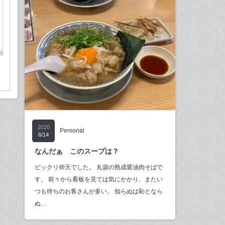
2020
Personal
6/14
なんだぁ このスープは？
ビックリ仰天でした。 丸源の熟成醤油肉そばで
す。 前々から看板を見ては気にかかり、またい
つも待ちのお客さんが多い。 知らぬは恥となら
ぬ…