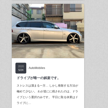
2020
AutoMobiles
5/24
ドライブが唯一の娯楽です。
ストレスは溜まる一方… しかし発散する方法が
極めて少ない。 わが道にに残されたのは、ドラ
イブという選択のみです。 平日に取る休業はド
ライブに…