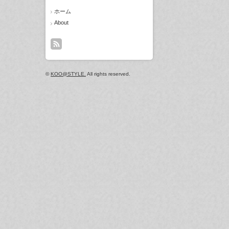
ホーム
About
©
KOO@STYLE.
All rights reserved.