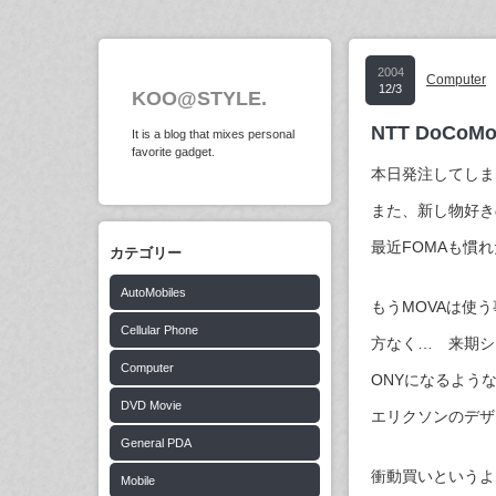
2004
Computer
12/3
KOO@STYLE.
NTT DoCoMo 
It is a blog that mixes personal
favorite gadget.
本日発注してしま
また、新し物好き
最近FOMAも慣
カテゴリー
AutoMobiles
もうMOVAは使
Cellular Phone
方なく… 来期シ
Computer
ONYになるような
DVD Movie
エリクソンのデザ
General PDA
衝動買いというよ
Mobile