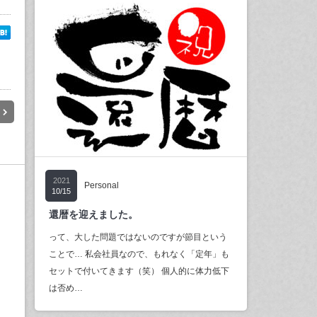
2021
Personal
10/15
還暦を迎えました。
って、大した問題ではないのですが節目という
ことで… 私会社員なので、もれなく「定年」も
セットで付いてきます（笑） 個人的に体力低下
は否め…