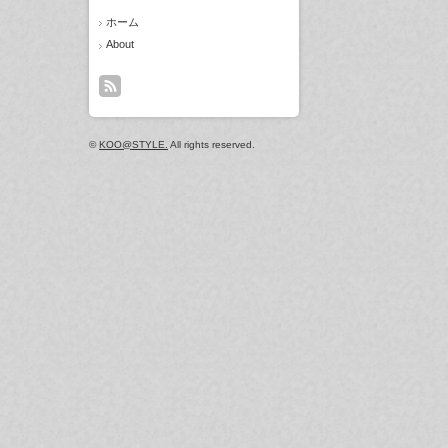
ホーム
About
©
KOO@STYLE.
All rights reserved.