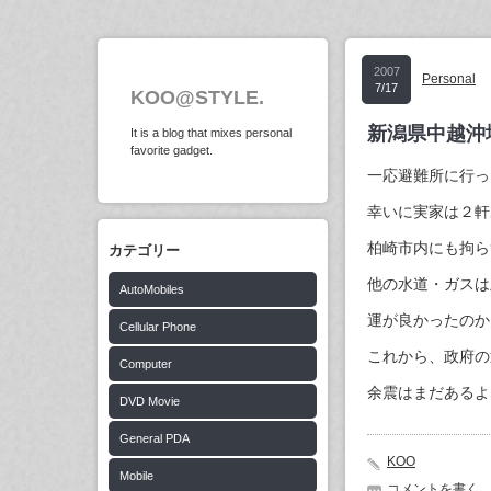
2007
Personal
7/17
KOO@STYLE.
新潟県中越沖
It is a blog that mixes personal
favorite gadget.
一応避難所に行っ
幸いに実家は２軒
柏崎市内にも拘ら
カテゴリー
他の水道・ガスは
AutoMobiles
運が良かったのか
Cellular Phone
これから、政府の
Computer
余震はまだあるよ
DVD Movie
General PDA
KOO
Mobile
コメントを書く