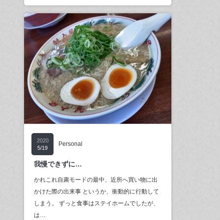
2020
Personal
5/19
我慢できずに…
かれこれ自粛モードの最中、近所へ買い物に出
かけた際の出来事 というか、衝動的に行動して
しまう。 ずっと食事はステイホームでしたが、
は…