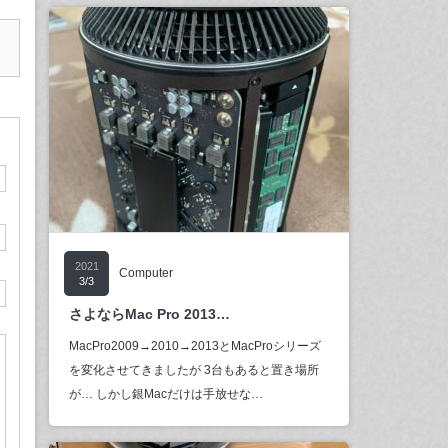
2021
Computer
3/3
さよならMac Pro 2013…
MacPro2009→2010→2013とMacProシリーズ
を変化させてきましたが 3台もあると置き場所
が… しかし銀Macだけは手放せな…