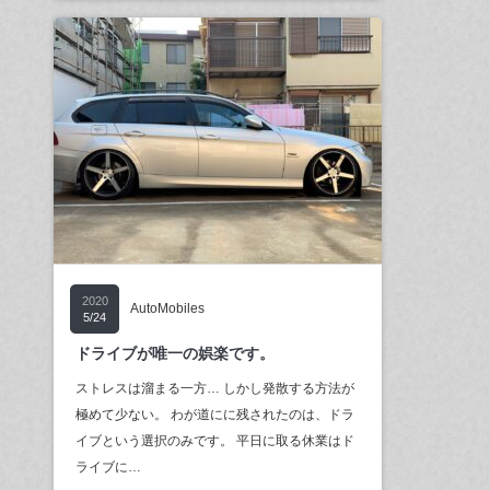
2020
AutoMobiles
5/24
ドライブが唯一の娯楽です。
ストレスは溜まる一方… しかし発散する方法が
極めて少ない。 わが道にに残されたのは、ドラ
イブという選択のみです。 平日に取る休業はド
ライブに…