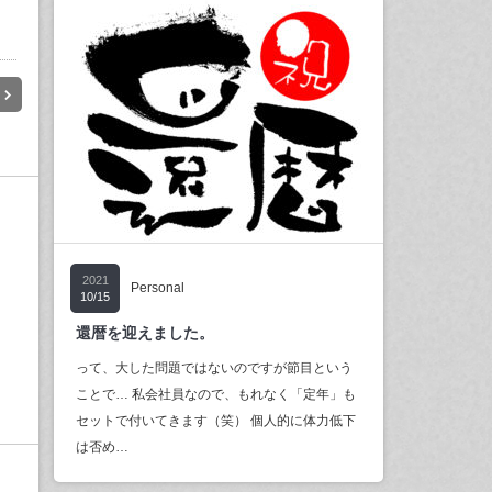
2021
Personal
10/15
還暦を迎えました。
って、大した問題ではないのですが節目という
ことで… 私会社員なので、もれなく「定年」も
セットで付いてきます（笑） 個人的に体力低下
は否め…