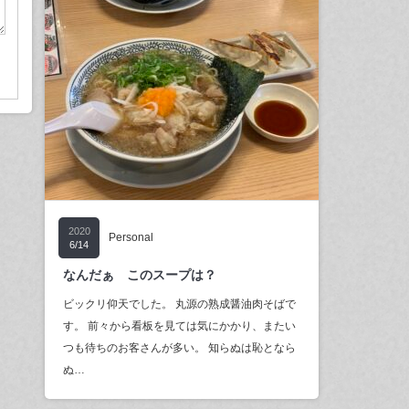
2020
Personal
6/14
なんだぁ このスープは？
ビックリ仰天でした。 丸源の熟成醤油肉そばで
す。 前々から看板を見ては気にかかり、またい
つも待ちのお客さんが多い。 知らぬは恥となら
ぬ…