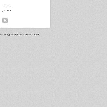
ホーム
About
©
KOO@STYLE.
All rights reserved.