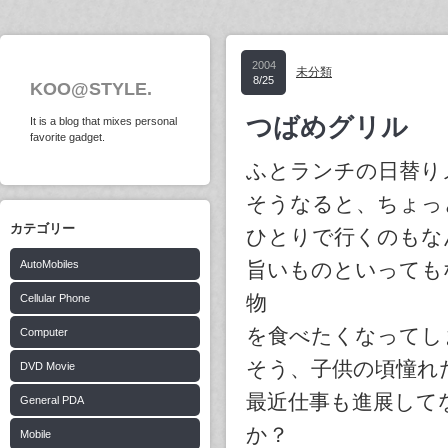
2004
未分類
8/25
KOO@STYLE.
つばめグリル
It is a blog that mixes personal
favorite gadget.
ふとランチの日替り
そうなると、ちょっ
カテゴリー
ひとりで行くのもな
AutoMobiles
旨いものといっても
物
Cellular Phone
を食べたくなってし
Computer
そう、子供の頃憧れ
DVD Movie
最近仕事も進展して
General PDA
か？
Mobile