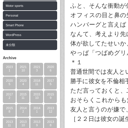
ふと、そんな衝動が
Motor sports
オフィスの目と鼻の
Personal
ハンバーグと言えば
Smart Phone
なんて、考えより先
WordPress
体が欲してたせいか
未分類
やっぱ「つばめグリ
Archive
＊１
2023
2021
2021
2020
普通世間では友人と
1
10
3
6
勝手に彼女を不倫相
2020
2020
2018
2017
5
4
11
5
ただ言っておくと、
2017
2015
2015
2015
2
11
10
9
おそらくこれからも
友人と言うのが嫌で
2015
2014
2014
2013
8
2
1
12
［２２日は彼女の誕
2013
2013
2013
2013
11
10
9
8